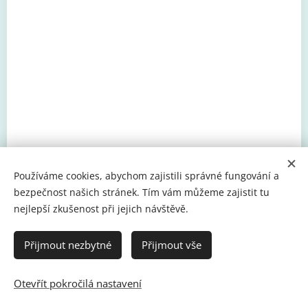
Používáme cookies, abychom zajistili správné fungování a
bezpečnost našich stránek. Tím vám můžeme zajistit tu
nejlepší zkušenost při jejich návštěvě.
Přijmout nezbytné
Přijmout vše
© 2022 MŠ HAPPY FLOWERS s.r.o., Pražská 27, Dobříš, 263 01
Otevřít pokročilá nastavení
Vytvořeno službou
Webnode
Cookies