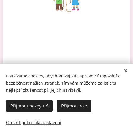
Používáme cookies, abychom zajistili správné fungování a
bezpečnost našich stránek. Tím vám můžeme zajistit tu
nejlepší zkušenost při jejich návštěvě.
Přijmout nezbytné
Přijmout vše
© 2022 MŠ HAPPY FLOWERS s.r.o., Pražská 27, Dobříš, 263 01
Otevřít pokročilá nastavení
Vytvořeno službou
Webnode
Cookies