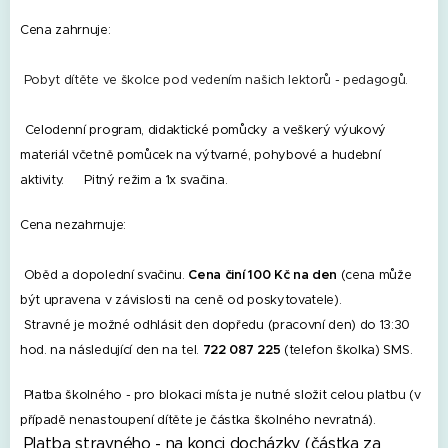
Cena zahrnuje:
Pobyt dítěte ve školce pod vedením našich lektorů - pedagogů.
Celodenní program, didaktické pomůcky a veškerý výukový
materiál včetně pomůcek na výtvarné, pohybové a hudební
aktivity.
Pitný režim a 1x svačina.
Cena nezahrnuje:
Oběd a dopolední svačinu.
Cena činí 100 Kč na den
(cena může
být upravena v závislosti na ceně od poskytovatele).
Stravné je možné odhlásit den dopředu (pracovní den) do 13:30
hod. na následující den na tel.
722 087 225
(telefon školka) SMS.
Platba školného - pro blokaci místa je nutné složit celou platbu (v
případě nenastoupení dítěte je částka školného nevratná).
Platba stravného - na konci docházky (částka za