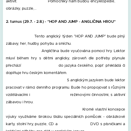
aktivit. Pomocníky nám budou encyklopedie,
obrázky, puzzle,...
2. turnus (29.7. - 2.8.) -
"HOP AND JUMP - ANGLIČINA HROU
"
Tento anglický týden "HOP AND JUMP" bude plný
zábavy, her, hudby, pohybu a smíchu.
Angličtina bude vyučována pomocí hry. Lektor
mluví během hry s dětmi anglicky, zároveň dle potřeby plynule
přechází do jazyka českého, popř. překládá či
doplňuje hru českým komentářem.
S anglickým jazykem bude lektor
pracovat v rámci denního programu. Bude ho propojovat s různými
vzdělávacími i režimovými činnostmi, s aktivní
zábavou i hrou.
Kromě vlastní koncepce
výuky využíváme širokou škálu speciálních pomůcek - obrázkové
karty, stolní hry, puzzle, CD a DVD s písničkami a