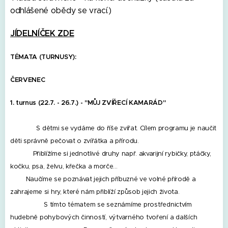
odhlášené obědy se vrací.)
JÍDELNÍČEK ZDE
TÉMATA (TURNUSY):
ČERVENEC
1. turnus (22.7. - 26.7.) -
"MŮJ ZVÍŘECÍ KAMARÁD"
S dětmi se vydáme do říše zvířat. Cílem programu je naučit
děti správně pečovat o zvířátka a přírodu.
Přiblížíme si jednotlivé druhy např. akvarijní rybičky, ptáčky,
kočku, psa, želvu, křečka a morče…
Naučíme se poznávat jejich příbuzné ve volné přírodě a
zahrajeme si hry, které nám přiblíží způsob jejich života.
S tímto tématem se seznámíme prostřednictvím
hudebně pohybových činností, výtvarného tvoření a dalších