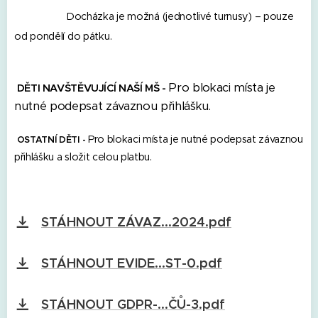
Docházka je možná (jednotlivé turnusy) – pouze
od pondělí do pátku.
Pro blokaci místa je
DĚTI NAVŠTĚVUJÍCÍ NAŠÍ MŠ -
nutné podepsat závaznou přihlášku.
Pro blokaci místa je nutné podepsat závaznou
OSTATNÍ DĚTI -
přihlášku a složit celou platbu.
STÁHNOUT ZÁVAZ...2024.pdf
STÁHNOUT EVIDE...ST-0.pdf
STÁHNOUT GDPR-...ČŮ-3.pdf