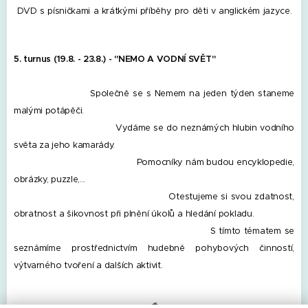
DVD s písničkami a krátkými příběhy pro děti v anglickém jazyce.
5. turnus (19.8. - 23.8.) -
"NEMO A VODNÍ SVĚT"
Společně se s Nemem na jeden týden staneme
malými potápěči.
Vydáme se do neznámých hlubin vodního
světa za jeho kamarády.
Pomocníky nám budou encyklopedie,
obrázky, puzzle,...
Otestujeme si svou zdatnost,
obratnost a šikovnost při plnění úkolů a hledání pokladu.
S tímto tématem se
seznámíme prostřednictvím hudebně pohybových činností,
výtvarného tvoření a dalších aktivit.