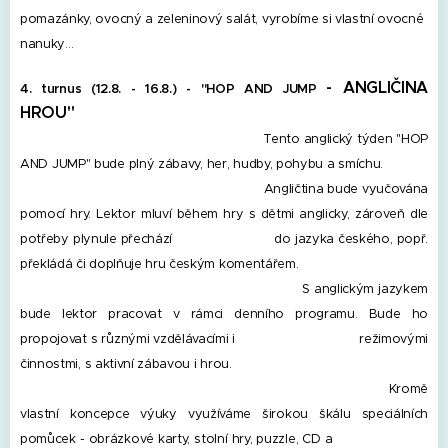
pomazánky, ovocný a zeleninový salát, vyrobíme si vlastní ovocné
nanuky…
- ANGLIČINA
4. turnus (12.8. - 16.8.) -
"HOP AND JUMP
HROU"
Tento anglický týden "HOP
AND JUMP" bude plný zábavy, her, hudby, pohybu a smíchu.
Angličtina bude vyučována
pomocí hry. Lektor mluví během hry s dětmi anglicky, zároveň dle
potřeby plynule přechází do jazyka českého, popř.
překládá či doplňuje hru českým komentářem.
S anglickým jazykem
bude lektor pracovat v rámci denního programu. Bude ho
propojovat s různými vzdělávacími i režimovými
činnostmi, s aktivní zábavou i hrou.
Kromě
vlastní koncepce výuky využíváme širokou škálu speciálních
pomůcek - obrázkové karty, stolní hry, puzzle, CD a