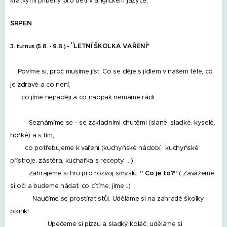
krátkými příběhy pro děti v anglickém jazyce.
SRPEN
"
LETNÍ ŠKOLKA VAŘENÍ"
3. turnus (5.8. - 9.8.) -
Povíme si, proč musíme jíst. Co se děje s jídlem v našem těle, co
je zdravé a co není,
co jíme nejraději a co naopak nemáme rádi.
Seznámíme se - se základními chutěmi (slané, sladké, kyselé,
hořké) a s tím,
co potřebujeme k vaření (kuchyňské nádobí, kuchyňské
přístroje, zástěra, kuchařka s recepty, …)
Zahrajeme si hru pro rozvoj smyslů:
" Co je to?"
( Zavážeme
si oči a budeme hádat, co cítíme, jíme...)
Naučíme se prostírat stůl. Uděláme si na zahradě školky
piknik!
Upečeme si pizzu a sladký koláč, uděláme si